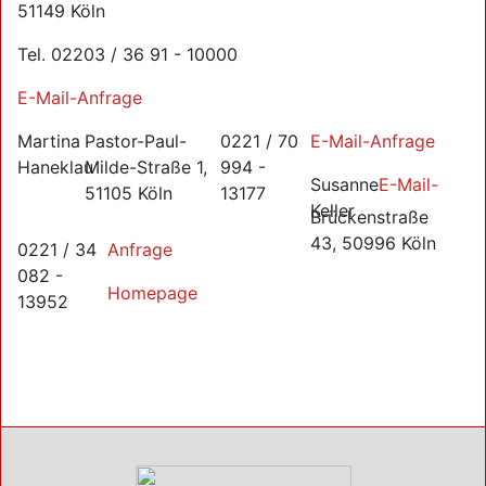
51149 Köln
Tel. 02203 / 36 91 - 10000
E-Mail-Anfrage
Martina
Pastor-Paul-
0221 / 70
E-Mail-Anfrage
Haneklau
Milde-Straße 1,
994 -
Susanne
E-Mail-
51105 Köln
13177
Keller
Brückenstraße
43, 50996 Köln
0221 / 34
Anfrage
082 -
Homepage
13952